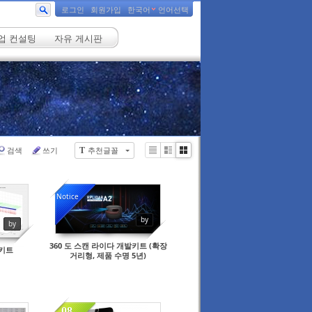
로그인
회원가입
한국어
언어선택
업 컨설팅
자유 게시판
검색
쓰기
추천글꼴
T
Li
Zi
G
st
n
al
e
le
Notice
r
y
by
by
360 도 스캔 라이다 개발키트 (확장
 키트
거리형, 제품 수명 5년)
08