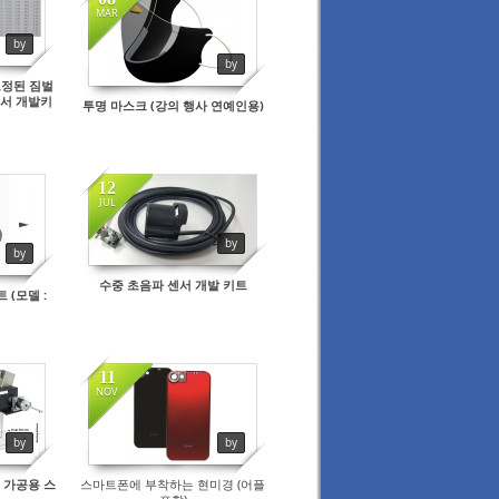
MAR
by
by
보정된 짐벌
센서 개발키
투명 마스크 (강의 행사 연예인용)
12
JUL
by
by
수중 초음파 센서 개발 키트
 (모델 :
11
NOV
by
by
 가공용 스
스마트폰에 부착하는 현미경 (어플