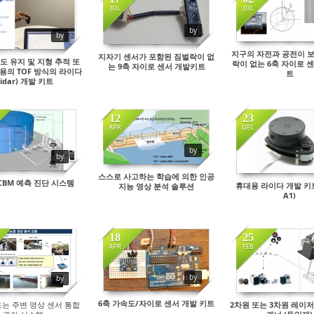
JUL
JUL
by
by
지구의 자전과 공전이 
지자기 센서가 포함된 짐벌락이 없
도 유지 및 지형 추적 또
락이 없는 6축 자이로 
는 9축 자이로 센서 개발키트
용의 TOF 방식의 라이다
트
Lidar) 개발 키트
12
23
APR
DEC
by
by
스스로 사고하는 학습에 의한 인공
CBM 예측 진단 시스템
휴대용 라이다 개발 키트
지능 영상 분석 솔루션
A1)
18
25
APR
FEB
by
by
6축 가속도/자이로 센서 개발 키트
또는 주변 영상 센서 통합
2차원 또는 3차원 레이저