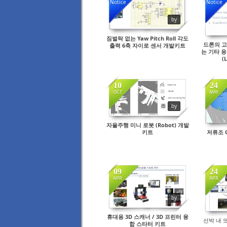
Notice
Notice
by
짐벌락 없는 Yaw Pitch Roll 각도
드론의 고
출력 6축 자이로 센서 개발키트
는 기타 응
(
10
24
OCT
MAY
by
자율주행 미니 로봇 (Robot) 개발
키트
저류조 
09
24
APR
APR
by
휴대용 3D 스캐너 / 3D 프린터 융
선박 내 
합 스타터 키트