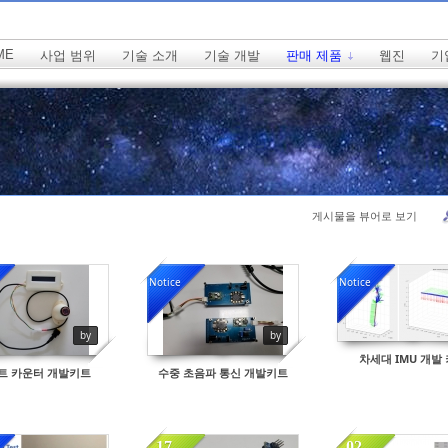
ME
사업 범위
기술 소개
기술 개발
판매 제품
웹진
기
게시물을 뷰어로 보기
치북5
치북5
Notice
Notice
by
by
차세대 IMU 개발
트 카운터 개발키트
수중 초음파 통신 개발키트
치북5
치북5
17
02