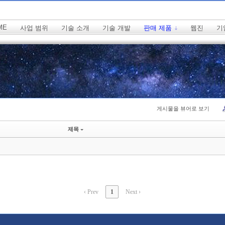
ME
사업 범위
기술 소개
기술 개발
판매 제품
웹진
기
게시물을 뷰어로 보기
치북5
치북5
제목
‹ Prev
1
Next ›
치북5
치북5