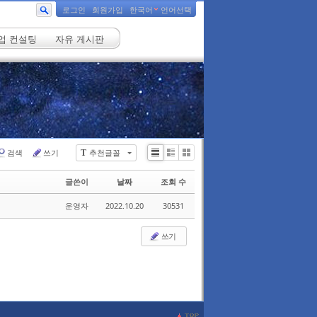
로그인
회원가입
한국어
언어선택
업 컨설팅
자유 게시판
검색
쓰기
추천글꼴
T
Li
Zi
G
st
n
al
글쓴이
날짜
조회 수
e
le
r
운영자
2022.10.20
30531
y
쓰기