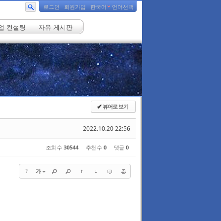
로그인
회원가입
한국어
언어선택
업 컨설팅
자유 게시판
뷰어로 보기
✔
2022.10.20 22:56
조회 수
30544
추천 수
0
댓글
0
?
가