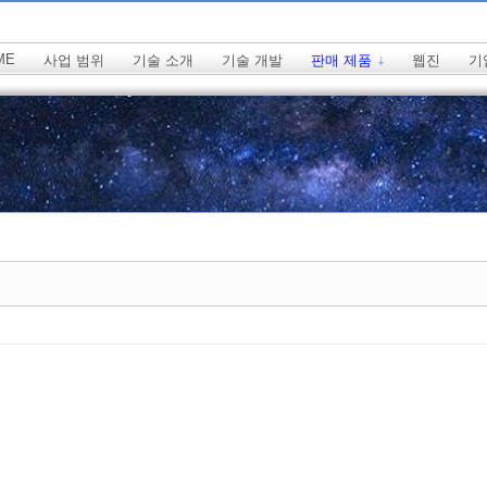
ME
사업 범위
기술 소개
기술 개발
판매 제품
웹진
기
치북5
치북5
치북5
치북5