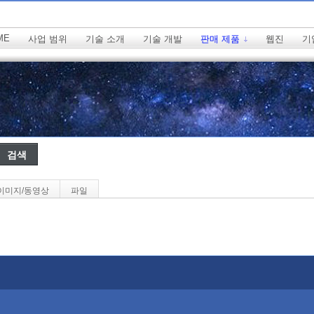
ME
사업 범위
기술 소개
기술 개발
판매 제품
웹진
기
이미지/동영상
파일